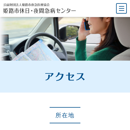
本
文
へ
ジ
ャ
ン
プ
所在地